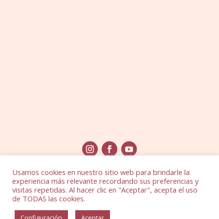
Usamos cookies en nuestro sitio web para brindarle la
experiencia más relevante recordando sus preferencias y
visitas repetidas. Al hacer clic en "Aceptar", acepta el uso
de TODAS las cookies.
© Yoga Shakti, 2026 |
Aviso Legal
|
Política de
Configuración
Aceptar