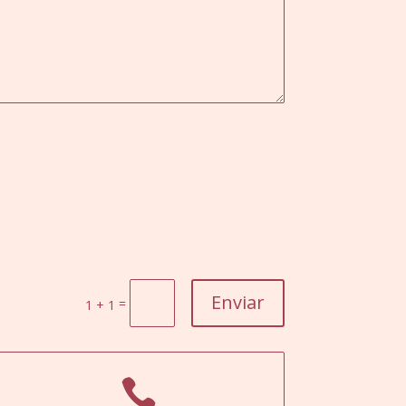
Enviar
=
1 + 1
