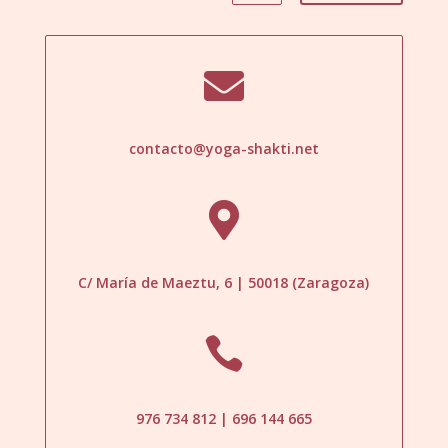

contacto@yoga-shakti.net

C/ María de Maeztu, 6 | 50018 (Zaragoza)

976 734 812 | 696 144 665